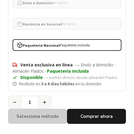
Envío a Domicilio
No aplica
Recolecta en Sucursal
No aplica
Paquetería Nacional
Paquetería incluida
Venta exclusiva en línea
— Envío a domicilio ·
Almacén Plados ·
Paquetería incluida
Disponible
— surtido directo desde almacén Plados
Recíbelo en
5 a 8 días hábiles
en tu domicilio
−
+
Selecciona método
Comprar ahora