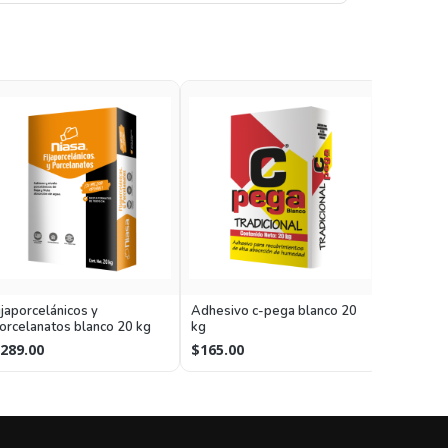
Econotex
ijaporcelánicos y
Adhesivo c-pega blanco 20
kg
orcelanatos blanco 20 kg
kg
$205.00
289.00
$165.00