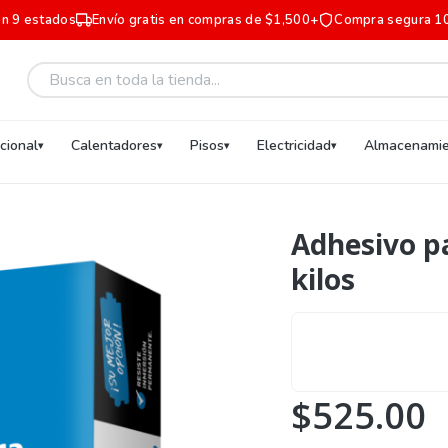
en 9 estados
Envío gratis en compras de $1,500+
Compra segura 1
ucional
Calentadores
Pisos
Electricidad
Almacenamie
Adhesivo p
kilos
$525.00