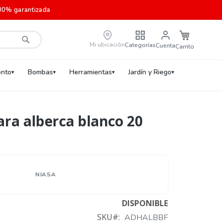
00% garantizada
Carrito de c
Mi ubicación
Categorías
Cuenta
Buscar
nto
Bombas
Herramientas
Jardín y Riego
ara alberca blanco 20
NIASA
DISPONIBLE
SKU
ADHALBBF