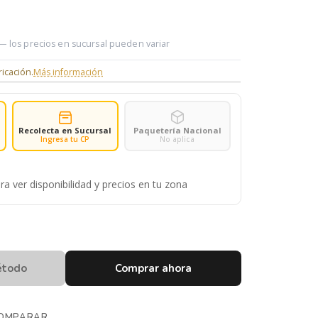
 — los precios en sucursal pueden variar
ricación.
Más información
Recolecta en Sucursal
Paquetería Nacional
Ingresa tu CP
No aplica
ra ver disponibilidad y precios en tu zona
étodo
Comprar ahora
OMPARAR