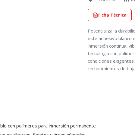
Ficha Técnica
Potencializa la durabi
este adhesivo blanco 
inmersión continua, vi
tecnología con polímer
condiciones exigentes.
recubrimientos de baja
ible con polímeros para inmersión permanente
ano en albercas, fuentes y áreas húmedas