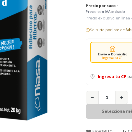
Precio por saco
·
Precio con IVA incluido
Precio exclusivo en línea
Se surte por lote de fab
Envío a Domicilio
Ingresa tu CP
Ingresa tu CP
pa
−
+
Selecciona m
FAVORITO
C