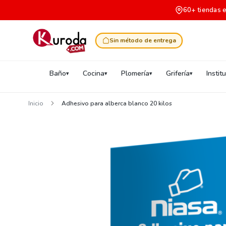
60+ tiendas 
Sin método de entrega
Baño
Cocina
Plomería
Grifería
Instit
Inicio
Adhesivo para alberca blanco 20 kilos