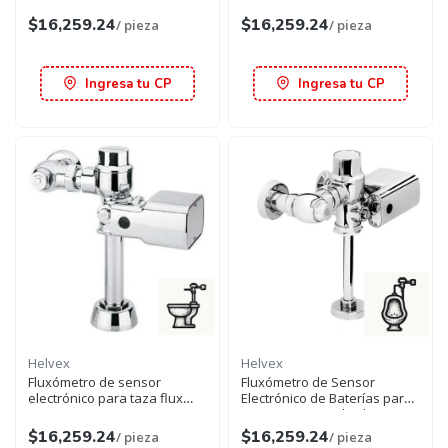
mingitorio cromo spud de 19
mingitorio cromo spud de 19
mm
mm
$16,259.24
$16,259.24
/ pieza
/ pieza
Ingresa tu CP
Ingresa tu CP
Helvex
Helvex
Fluxómetro de sensor
Fluxómetro de Sensor
electrónico para taza flux
Electrónico de Baterías para
cromo
Mingitorio 1L Acabado Cromo
Helvex
$16,259.24
$16,259.24
/ pieza
/ pieza