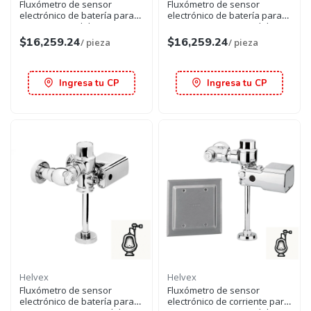
Fluxómetro de sensor
Fluxómetro de sensor
electrónico de batería para
electrónico de batería para
wc cromo spud de 38 mm
mingitorio cromo spud de 19
mm
$16,259.24
$16,259.24
/ pieza
/ pieza
Ingresa tu CP
Ingresa tu CP
Helvex
Helvex
Fluxómetro de sensor
Fluxómetro de sensor
electrónico de batería para
electrónico de corriente para