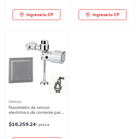
Ingresa tu CP
Ingresa tu CP
Helvex
Fluxómetro de sensor
electrónico de corriente para
mingitorio cromo spud de 19
mm
$16,259.24
/ pieza