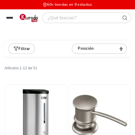
60+ tiendas en 9 estados
Filtrar
Asignar
Direcció
Descend
Artículos
1
-
12
de
51