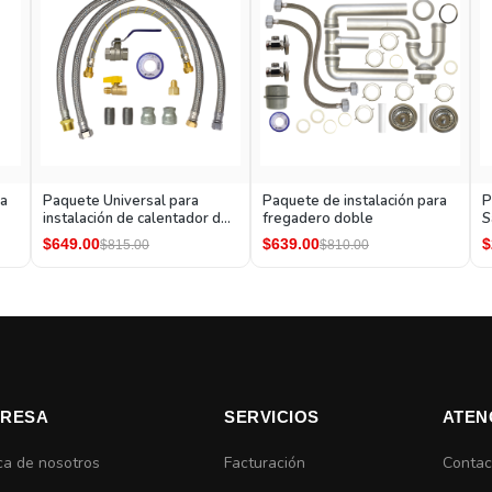
ra
Paquete Universal para
Paquete de instalación para
P
instalación de calentador de
fregadero doble
S
agua instantáneo
$649.00
$639.00
$
$815.00
$810.00
RESA
SERVICIOS
ATEN
ca de nosotros
Facturación
Contac