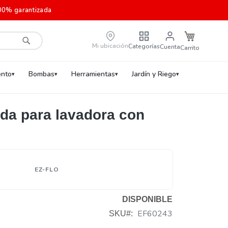
00% garantizada
Carrito de c
Mi ubicación
Categorías
Cuenta
Buscar
nto
Bombas
Herramientas
Jardín y Riego
ida para lavadora con
EZ-FLO
DISPONIBLE
EF60243
SKU