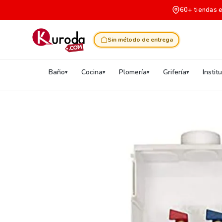
60+ tiendas 
Sin método de entrega
Baño
Cocina
Plomería
Grifería
Instit