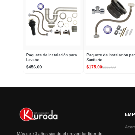
Paquete de Instalación para
Paquete de Instalación pa
Lavabo
Sanitario
$456.00
$175.00
$222.00
EMP
Acer
Más de 70 años siendo el proveedor líder de