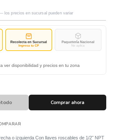
— los precios en sucursal pueden variar
Recolecta en Sucursal
Paquetería Nacional
Ingresa tu CP
No aplica
a ver disponibilidad y precios en tu zona
étodo
Comprar ahora
OMPARAR
echa o izquierda Con llaves roscables de 1/2" NPT