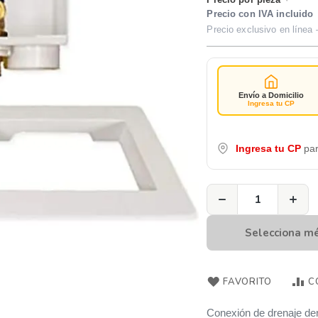
Precio por pieza
·
Precio con IVA incluido
Precio exclusivo en línea 
Envío a Domicilio
Ingresa tu CP
Ingresa tu CP
par
−
+
Selecciona m
FAVORITO
C
Conexión de drenaje der