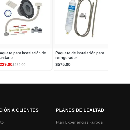
Paquete p
aquete para Instalación de
Paquete de instalación para
boiler (3
anitario
refrigerador
paso
$644.99
229.00
$575.00
$285.00
CIÓN A CLIENTES
PLANES DE LEALTAD
to
Plan Experiencias Kuroda