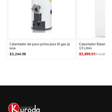
Calentador de paso primo plus 6l gas lp
Calentador Balanz de
iusa
13 L/min
$3,244.98
$5,899.01
$10,289.04