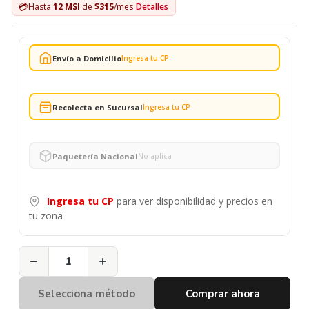
💳
Hasta
12 MSI
de
$315
/mes
Detalles
Envío a Domicilio
Ingresa tu CP
Recolecta en Sucursal
Ingresa tu CP
Paquetería Nacional
No aplica
Ingresa tu CP
para ver disponibilidad y precios en
tu zona
−
+
Selecciona método
Comprar ahora