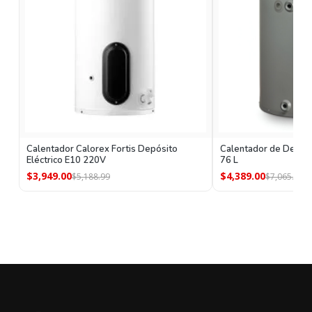
Calentador Calorex Fortis Depósito
Calentador de Depósi
Eléctrico E10 220V
76 L
$3,949.00
$4,389.00
$5,188.99
$7,065.00