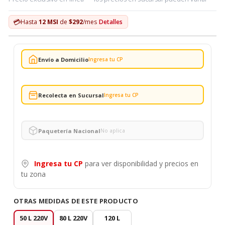
💳
Hasta
12 MSI
de
$292
/mes
Detalles
Envío a Domicilio
Ingresa tu CP
Recolecta en Sucursal
Ingresa tu CP
Paquetería Nacional
No aplica
Ingresa tu CP
para ver disponibilidad y precios en
tu zona
OTRAS MEDIDAS DE ESTE PRODUCTO
50 L 220V
80 L 220V
120 L