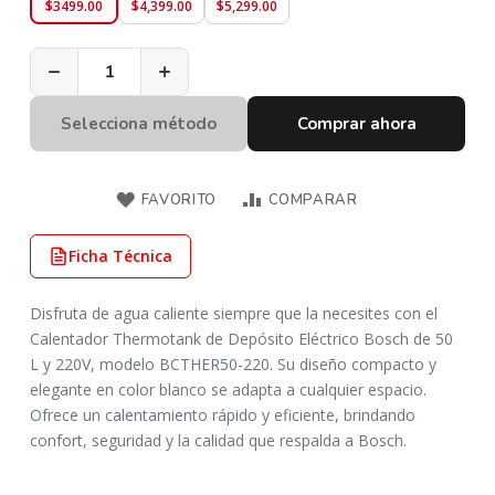
Precio
Precio
Precio
$3499.00
$4,399.00
$5,299.00
Especial
Especial
Especial
−
+
Selecciona método
Comprar ahora
FAVORITO
COMPARAR
Ficha Técnica
Disfruta de agua caliente siempre que la necesites con el
Calentador Thermotank de Depósito Eléctrico Bosch de 50
L y 220V, modelo BCTHER50-220. Su diseño compacto y
elegante en color blanco se adapta a cualquier espacio.
Ofrece un calentamiento rápido y eficiente, brindando
confort, seguridad y la calidad que respalda a Bosch.