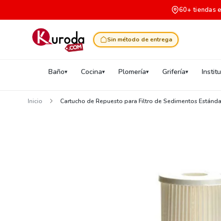
60+ tiendas 
Sin método de entrega
Baño
Cocina
Plomería
Grifería
Instit
Inicio
Cartucho de Repuesto para Filtro de Sedimentos Estánd