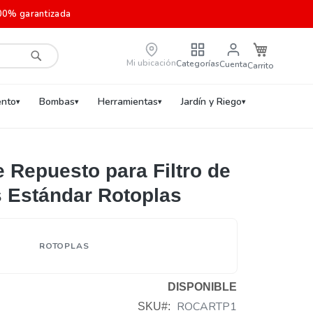
00% garantizada
Carrito de c
Mi ubicación
Categorías
Cuenta
Buscar
nto
Bombas
Herramientas
Jardín y Riego
 Repuesto para Filtro de
 Estándar Rotoplas
ROTOPLAS
DISPONIBLE
ROCARTP1
SKU