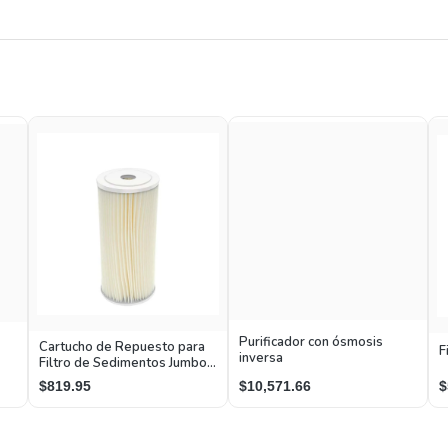
Cartucho de Repuesto para
Purificador con ósmosis
F
Filtro de Sedimentos Jumbo
inversa
Rotoplas
$819.95
$10,571.66
$