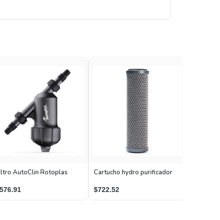
Filtro de
iltro AutoClin Rotoplas
Cartucho hydro purificador
refrigera
$269.00
576.91
$722.52