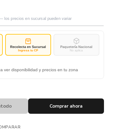
— los precios en sucursal pueden variar
Recolecta en Sucursal
Paquetería Nacional
Ingresa tu CP
No aplica
a ver disponibilidad y precios en tu zona
étodo
Comprar ahora
OMPARAR