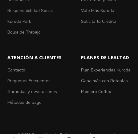
Responsabilidad Social
Vale Más Kuroda
Kuroda Park
Solicita tu Crédito
Bolsa de Trabajo
ATENCIÓN A CLIENTES
PLANES DE LEALTAD
Contacto
Plan Experiencias Kuroda
Preguntas Frecuentes
Gana más con Rotoplas
Garantías y devoluciones
Plomero Coflex
Métodos de pago
© 2026 Grupo Kuroda. Todos los derechos reservados.