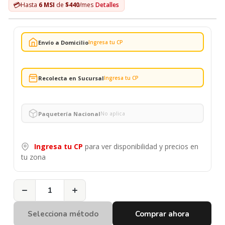
💳
Hasta
6 MSI
de
$440
/mes
Detalles
Envío a Domicilio
Ingresa tu CP
Recolecta en Sucursal
Ingresa tu CP
Paquetería Nacional
No aplica
Ingresa tu CP
para ver disponibilidad y precios en
tu zona
−
+
Selecciona método
Comprar ahora