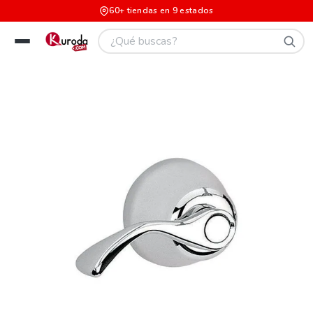
60+ tiendas en 9 estados