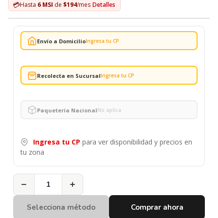
💳
Hasta
6 MSI
de
$194
/mes
Detalles
Envío a Domicilio
Ingresa tu CP
Recolecta en Sucursal
Ingresa tu CP
Paquetería Nacional
No aplica
Ingresa tu CP
para ver disponibilidad y precios en
tu zona
−
+
Selecciona método
Comprar ahora