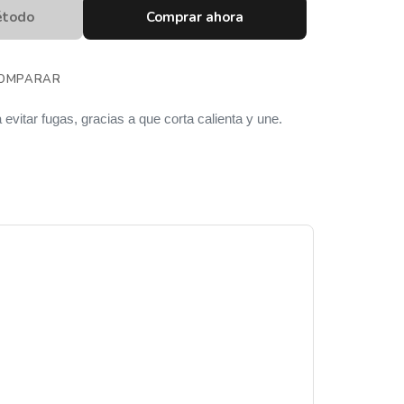
étodo
Comprar ahora
OMPARAR
a evitar fugas, gracias a que corta calienta y une.