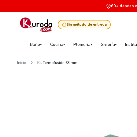
60+ tiendas 
Sin método de entrega
Baño
Cocina
Plomería
Grifería
Instit
Inicio
Kit Termofusión 63 mm