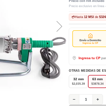
Precio con IVA incluido
Precio exclusivo en línea 
💳
Hasta
12 MSI
de
$324
Envío a Domicilio
Ingresa tu CP
Ingresa tu CP
par
OTRAS MEDIDAS DE E
32 mm
63 mm
$2,035.39
$3878.34
−
+