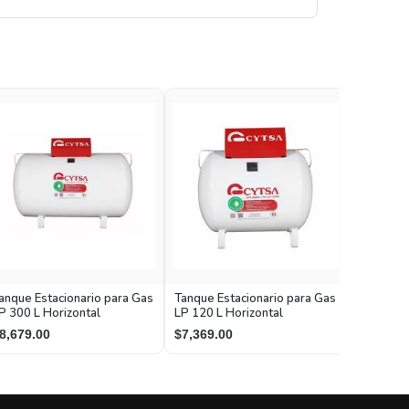
Tanque pa
anque Estacionario para Gas
Tanque Estacionario para Gas
Tatsa Bla
P 300 L Horizontal
LP 120 L Horizontal
$15,434
8,679.00
$7,369.00