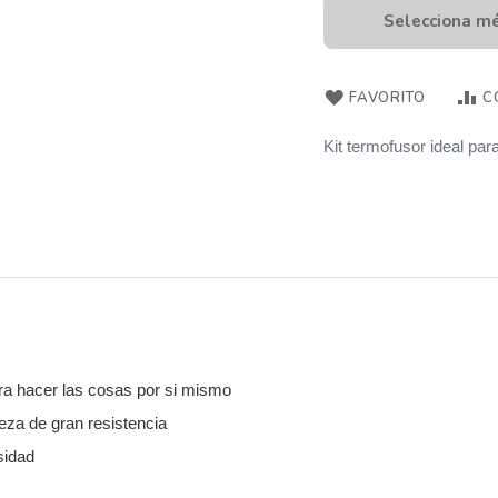
Selecciona m
FAVORITO
C
Kit termofusor ideal par
ra hacer las cosas por si mismo
eza de gran resistencia
sidad