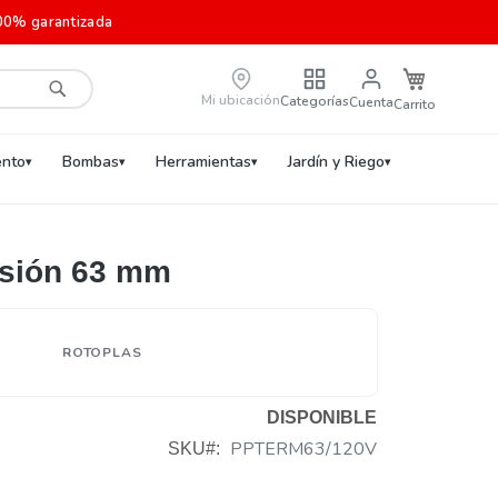
00% garantizada
Carrito de c
Mi ubicación
Categorías
Cuenta
Buscar
nto
Bombas
Herramientas
Jardín y Riego
usión 63 mm
ROTOPLAS
DISPONIBLE
PPTERM63/120V
SKU