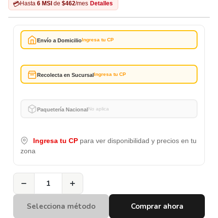
💳
Hasta
6 MSI
de
$462
/mes
Detalles
Ingresa tu CP
Envío a Domicilio
Ingresa tu CP
Recolecta en Sucursal
No aplica
Paquetería Nacional
Ingresa tu CP
para ver disponibilidad y precios en tu
zona
−
+
Selecciona método
Comprar ahora