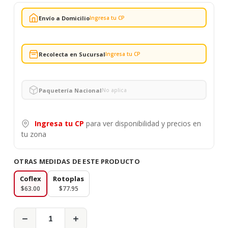
Envío a Domicilio
Ingresa tu CP
Recolecta en Sucursal
Ingresa tu CP
Paquetería Nacional
No aplica
Ingresa tu CP
para ver disponibilidad y precios en
tu zona
OTRAS MEDIDAS DE ESTE PRODUCTO
Coflex
Rotoplas
$63.00
$77.95
−
+