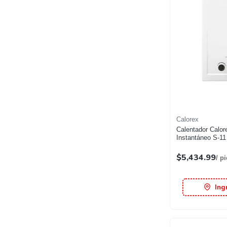
Calorex
Calentador Calorex Fortis
Instantáneo S-1
$5,434.99
/ p
Ing