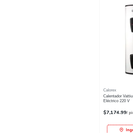
Calorex
Calentador Vatti
Eléctrico 220 V
$7,174.99
/ p
Ing