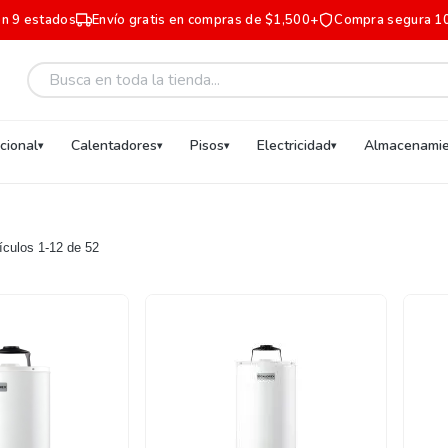
en 9 estados
Envío gratis en compras de $1,500+
Compra segura 1
ucional
Calentadores
Pisos
Electricidad
Almacenamie
tículos
1
-
12
de
52