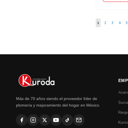
Página
Estás viendo la pá
Página
Página
Págin
P
1
2
3
4
5
EMP
Acer
Más de 70 años siendo el proveedor líder de
Sucu
plomería y mejoramiento del hogar en México.
Respo
Kuro