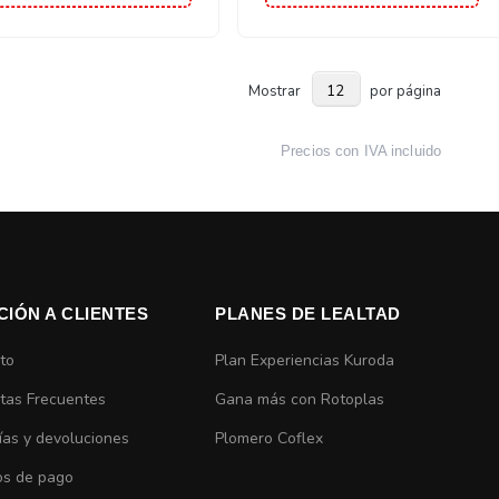
Mostrar
por página
Precios con IVA incluido
CIÓN A CLIENTES
PLANES DE LEALTAD
to
Plan Experiencias Kuroda
tas Frecuentes
Gana más con Rotoplas
ías y devoluciones
Plomero Coflex
s de pago