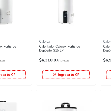
Calorex
Calor
ex Fortis de
Calentador Calorex Fortis de
Calen
Depósito G15 LP
Depó
$6,318.97
$6,
ieza
/ pieza
resa tu CP
Ingresa tu CP