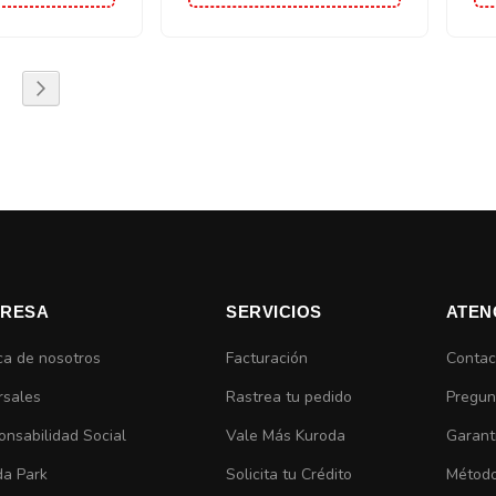
gina
a
ágina
Página
Siguiente
RESA
SERVICIOS
ATEN
ca de nosotros
Facturación
Contac
rsales
Rastrea tu pedido
Pregun
nsabilidad Social
Vale Más Kuroda
Garant
da Park
Solicita tu Crédito
Método