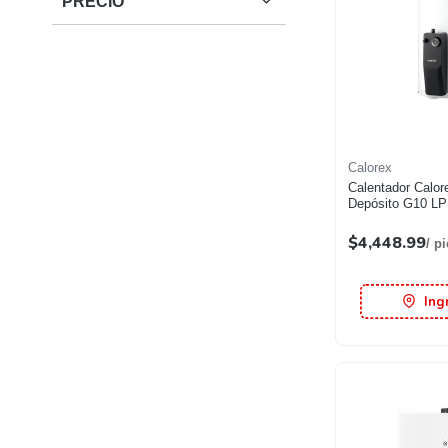
PRECIO
Calorex
Calentador Calor
Depósito G10 LP
$4,448.99
/ p
Ing