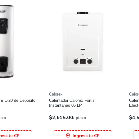
Calorex
Calor
um E-20 de Depósito
Calentador Calorex Fortis
Calen
Instantáneo 06 LP
Eléct
$2,615.00
$4,
ieza
/ pieza
resa tu CP
Ingresa tu CP