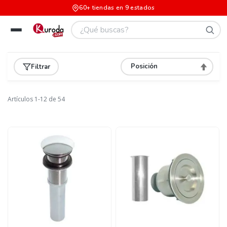
60+ tiendas en 9 estados
Filtrar
Asignar
Direcció
Descend
Artículos
1
-
12
de
54