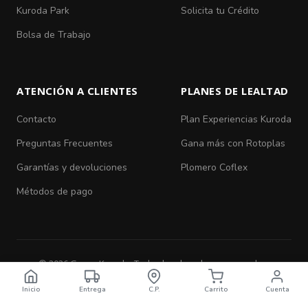
Kuroda Park
Solicita tu Crédito
Bolsa de Trabajo
ATENCIÓN A CLIENTES
PLANES DE LEALTAD
Contacto
Plan Experiencias Kuroda
Preguntas Frecuentes
Gana más con Rotoplas
Garantías y devoluciones
Plomero Coflex
Métodos de pago
© 2026 Grupo Kuroda. Todos los derechos reservados.
Aviso de Privacidad
|
Términos y Condiciones
Inicio
Entrega
C.P.
Carrito
Cuenta