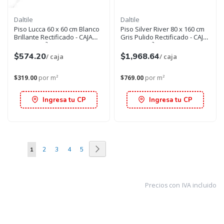
Daltile
Daltile
Piso Lucca 60 x 60 cm Blanco
Piso Silver River 80 x 160 cm
Brillante Rectificado - CAJA
Gris Pulido Rectificado - CAJA
con 1.80 m²
con 2.56 m²
$574.20
$1,968.64
/ caja
/ caja
$319.00
por m²
$769.00
por m²
Ingresa tu CP
Ingresa tu CP
Página
Página
Siguiente
Estás
Página
Página
Página
Página
1
2
3
4
5
viendo
la
Precios con IVA incluido
página