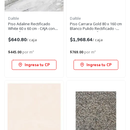
Daltile
Daltile
Piso Adaline Rectificado
Piso Carrara Gold 80 x 160 cm
White 60 x 60 cm - CAJA con
Blanco Pulido Rectificado -
1.44 m²
CAJA con 2.56 m²
$640.80
$1,968.64
/ caja
/ caja
$445.00
por m²
$769.00
por m²
Ingresa tu CP
Ingresa tu CP