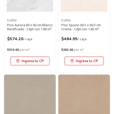
Daltile
Daltile
Piso Aurora 60 x 60 cm Blanco
Piso Spazio 60.5 x 60.5 cm
Rectificado - CAJA con 1.80 m²
Crema - CAJA con 1.82 m²
$574.20
$484.95
/ caja
/ caja
$319.00
por m²
$265.00
por m²
Ingresa tu CP
Ingresa tu CP