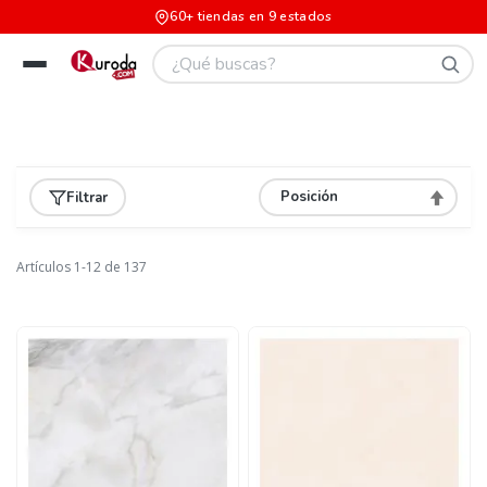
60+ tiendas en 9 estados
Filtrar
Asignar
Direcció
Descend
Artículos
1
-
12
de
137