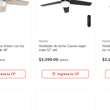
Hunter
Hunte
ho Antero con luz
Ventilador de techo Cavera negro
Venti
do 46"
mate 52" wifi
luz m
$3,399.00
$3,
ieza
/ pieza
resa tu CP
Ingresa tu CP