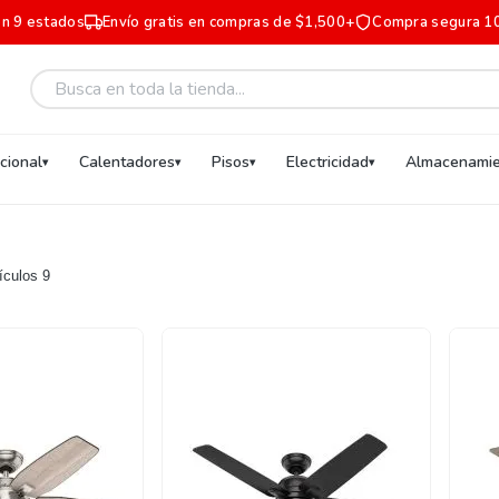
en 9 estados
Envío gratis en compras de $1,500+
Compra segura 1
ucional
Calentadores
Pisos
Electricidad
Almacenamie
tículos
9