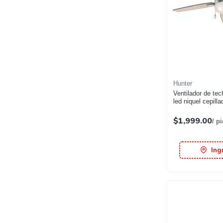
Hunter
Ventilador de tec
led niquel cepilla
$1,999.00
/ p
Ing