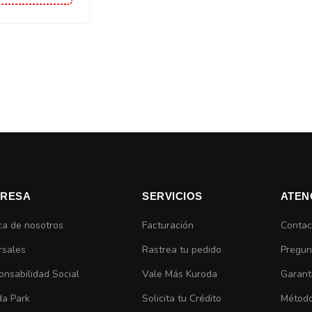
RESA
SERVICIOS
ATEN
ca de nosotros
Facturación
Contac
rsales
Rastrea tu pedido
Pregun
nsabilidad Social
Vale Más Kuroda
Garant
da Park
Solicita tu Crédito
Método