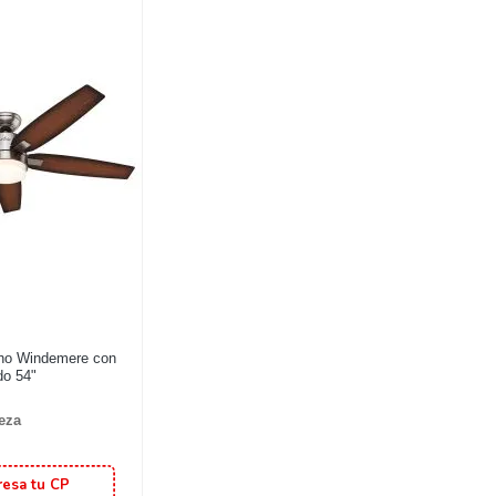
cho Windemere con
do 54"
ieza
resa tu CP