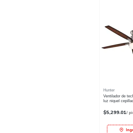
Hunter
Ventilador de te
luz niquel cepilla
$5,299.01
/ p
Ing