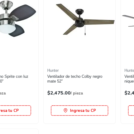
Hunter
Hunte
ho Sprite con luz
Ventilador de techo Colby negro
Venti
30"
mate 52"
nique
$2,475.00
$2,
ieza
/ pieza
resa tu CP
Ingresa tu CP