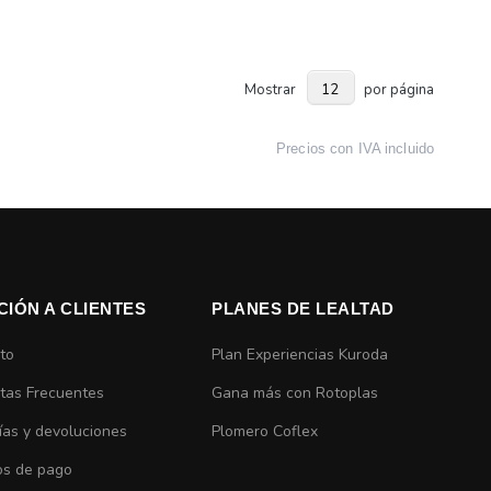
Mostrar
por página
Precios con IVA incluido
CIÓN A CLIENTES
PLANES DE LEALTAD
to
Plan Experiencias Kuroda
tas Frecuentes
Gana más con Rotoplas
ías y devoluciones
Plomero Coflex
s de pago