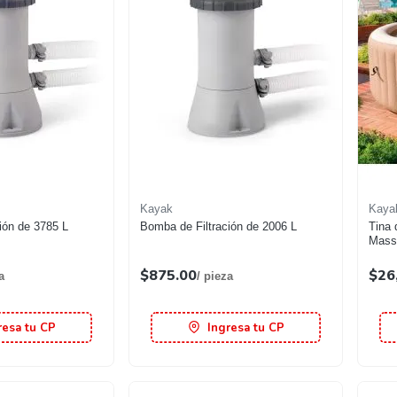
Kayak
Kaya
ión de 3785 L
Bomba de Filtración de 2006 L
Tina 
Massa
$875.00
$26
a
/ pieza
resa tu CP
Ingresa tu CP