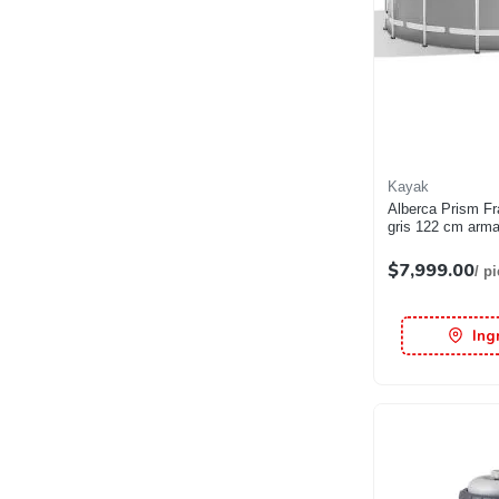
Kayak
Alberca Prism F
gris 122 cm arma
$7,999.00
/ p
Ing