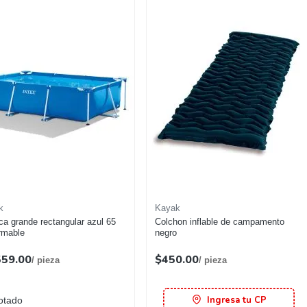
k
Kayak
ca grande rectangular azul 65
Colchon inflable de campamento
rmable
negro
559.00
$450.00
/ pieza
/ pieza
Ingresa tu CP
otado