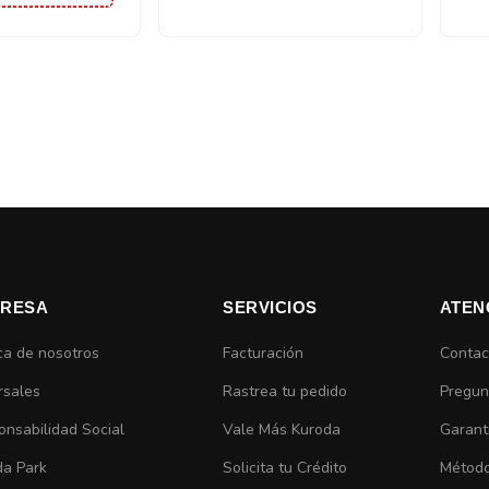
gina
na
ente
RESA
SERVICIOS
ATEN
ca de nosotros
Facturación
Contac
rsales
Rastrea tu pedido
Pregun
nsabilidad Social
Vale Más Kuroda
Garant
da Park
Solicita tu Crédito
Método