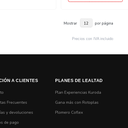
Mostrar
por página
Precios con IVA incluido
CIÓN A CLIENTES
PLANES DE LEALTAD
to
Plan Experiencias Kuroda
tas Frecuentes
Gana más con Rotoplas
ías y devoluciones
Plomero Coflex
s de pago