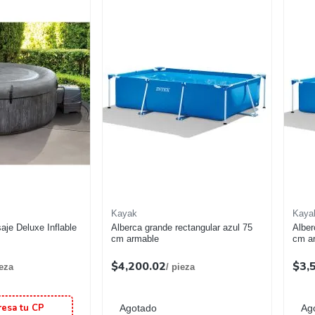
Kayak
Kaya
aje Deluxe Inflable
Alberca grande rectangular azul 75
Alber
cm armable
cm a
$4,200.02
$3,
ieza
/ pieza
resa tu CP
Agotado
Ag