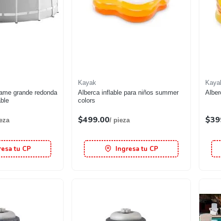
Kayak
Kaya
rame grande redonda
Alberca inflable para niños summer
Alber
ble
colors
$499.00
$39
ieza
/ pieza
resa tu CP
Ingresa tu CP