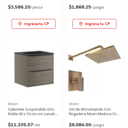
$3,586.20
$1,868.25
/ pieza
/ juego
Ingresa tu CP
Ingresa tu CP
Moen
Moen
Gabinete Suspendido Gris
Set de Monomando Con
Roble 60 x 50 cm con Lavabo
Regadera Moen Medora Oro
Negro Mate Moen
Bronce
$11,335.07
$6,084.00
/ kit
/ juego