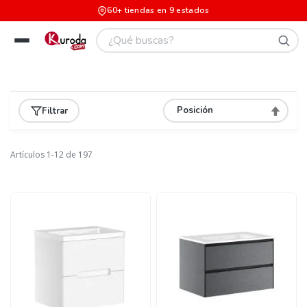
60+ tiendas en 9 estados
Filtrar
Asignar
Direcció
Descend
Artículos
1
-
12
de
197