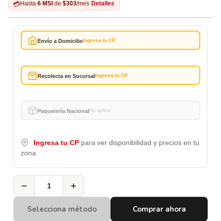
💳
Hasta
6 MSI
de
$303
/mes
Detalles
Ingresa tu CP
Envío a Domicilio
Ingresa tu CP
Recolecta en Sucursal
No aplica
Paquetería Nacional
Ingresa tu CP
para ver disponibilidad y precios en tu
zona
−
+
Selecciona método
Comprar ahora