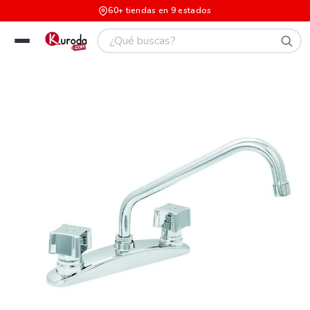
60+ tiendas en 9 estados