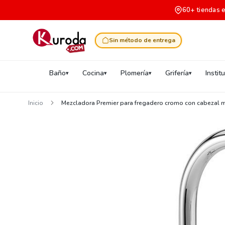
60+ tiendas 
Sin método de entrega
Baño
Cocina
Plomería
Grifería
Instit
Inicio
Mezcladora Premier para fregadero cromo con cabezal 