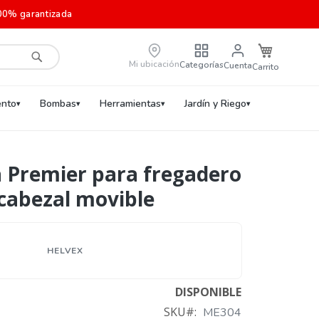
00% garantizada
Carrito de c
Mi ubicación
Categorías
Cuenta
Buscar
nto
Bombas
Herramientas
Jardín y Riego
 Premier para fregadero
cabezal movible
HELVEX
DISPONIBLE
SKU
ME304