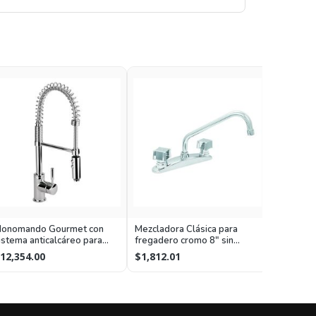
Monomand
onomando Gourmet con
Mezcladora Clásica para
fregader
istema anticalcáreo para
fregadero cromo 8" sin
regadero cromo
manerales
$8,181.
12,354.00
$1,812.01