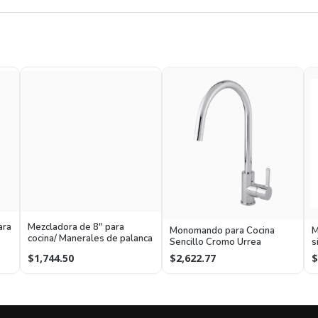
ara
Mezcladora de 8" para
Monomando para Cocina
M
cocina/ Manerales de palanca
Sencillo Cromo Urrea
s
f
$1,744.50
$2,622.77
$