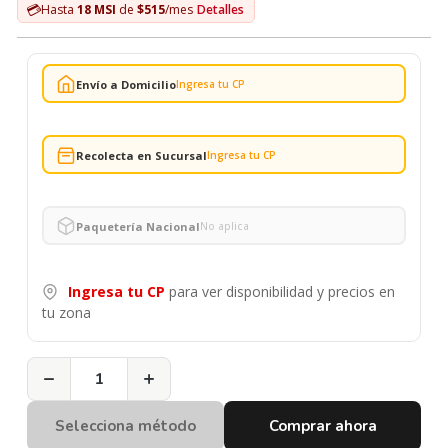
💳
Hasta
18 MSI
de
$515
/mes
Detalles
Envío a Domicilio
Ingresa tu CP
Recolecta en Sucursal
Ingresa tu CP
Paquetería Nacional
No aplica
Ingresa tu CP
para ver disponibilidad y precios en
tu zona
−
+
Selecciona método
Comprar ahora