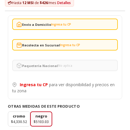
💳
Hasta
12 MSI
de
$426
/mes
Detalles
Envío a Domicilio
Ingresa tu CP
Recolecta en Sucursal
Ingresa tu CP
Paquetería Nacional
No aplica
Ingresa tu CP
para ver disponibilidad y precios en
tu zona
OTRAS MEDIDAS DE ESTE PRODUCTO
cromo
negro
$4,330.52
$5103.03