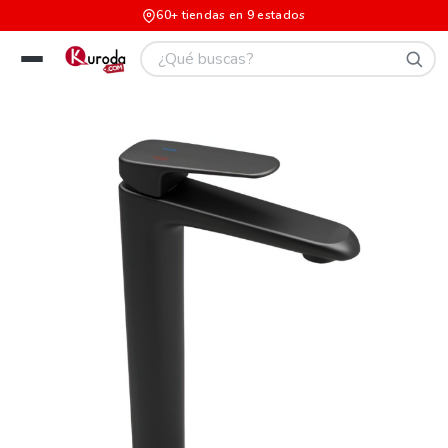
60+ tiendas en 9 estados