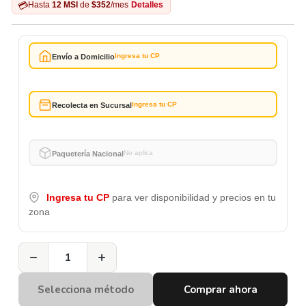
💳
Hasta
12 MSI
de
$352
/mes
Detalles
Ingresa tu CP
Envío a Domicilio
Ingresa tu CP
Recolecta en Sucursal
No aplica
Paquetería Nacional
Ingresa tu CP
para ver disponibilidad y precios en tu
zona
−
+
Selecciona método
Comprar ahora