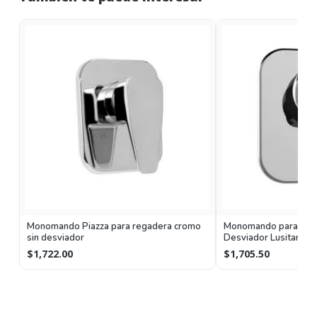
Monomando Piazza para regadera cromo
Monomando para Rega
sin desviador
Desviador Lusitania
Helvex
$1,722.00
$1,705.50