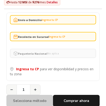
💳
Hasta
12 MSI
de
$276
/mes
Detalles
Envío a Domicilio
Ingresa tu CP
Recolecta en Sucursal
Ingresa tu CP
Paquetería Nacional
No aplica
Ingresa tu CP
para ver disponibilidad y precios en
tu zona
−
+
Selecciona método
Comprar ahora