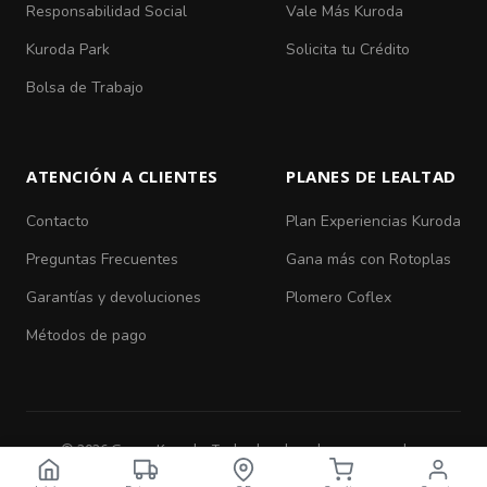
Responsabilidad Social
Vale Más Kuroda
Kuroda Park
Solicita tu Crédito
Bolsa de Trabajo
ATENCIÓN A CLIENTES
PLANES DE LEALTAD
Contacto
Plan Experiencias Kuroda
Preguntas Frecuentes
Gana más con Rotoplas
Garantías y devoluciones
Plomero Coflex
Métodos de pago
© 2026 Grupo Kuroda. Todos los derechos reservados.
Aviso de Privacidad
|
Términos y Condiciones