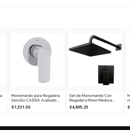
a
Monomando para Regadera
Set de Monomando Con
M
Sencillo CASSIA Acabado
Regadera Moen Medora
r
Cromo Urrea
Negro Mate
$1,531.50
$4,805.25
$