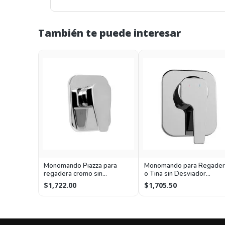
También te puede interesar
Monomando Piazza para
Monomando para Regader
regadera cromo sin
o Tina sin Desviador
desviador
Lusitania Acabado Cromo
$1,722.00
$1,705.50
Helvex