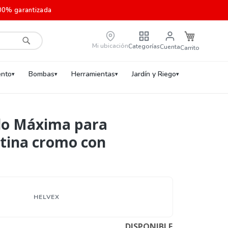
00% garantizada
Carrito de c
Mi ubicación
Categorías
Cuenta
Buscar
nto
Bombas
Herramientas
Jardín y Riego
o Máxima para
 tina cromo con
HELVEX
DISPONIBLE