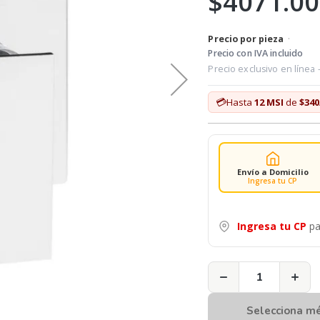
$4071.00
Precio por pieza
·
Precio con IVA incluido
Precio exclusivo en línea
💳
Hasta
12 MSI
de
$340
Envío a Domicilio
Ingresa tu CP
Ingresa tu CP
pa
−
+
Selecciona m