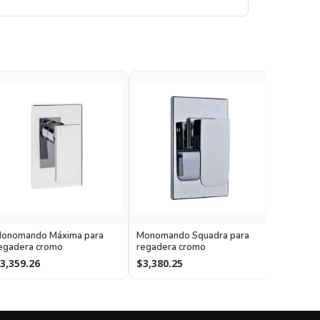
Monoman
onomando Máxima para
Monomando Squadra para
cromo co
egadera cromo
regadera cromo
$1,479.
3,359.26
$3,380.25