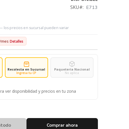
SKU
E713
 — los precios en sucursal pueden variar
/mes
Detalles
Recolecta en Sucursal
Paquetería Nacional
Ingresa tu CP
No aplica
ra ver disponibilidad y precios en tu zona
étodo
Comprar ahora