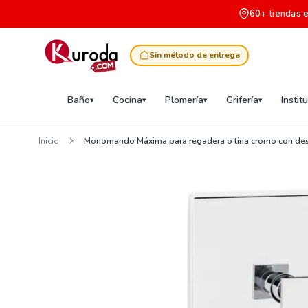
60+ tiendas 
Sin método de entrega
Baño
Cocina
Plomería
Grifería
Instit
Inicio
Monomando Máxima para regadera o tina cromo con des