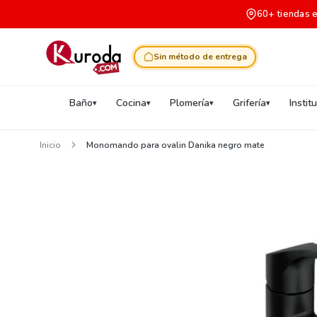
60+ tiendas 
Sin método de entrega
Baño
Cocina
Plomería
Grifería
Instit
Inicio
Monomando para ovalin Danika negro mate