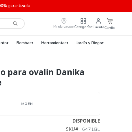
00% garantizada
Carrito de c
Mi ubicación
Categorías
Cuenta
Buscar
nto
Bombas
Herramientas
Jardín y Riego
 para ovalin Danika
e
MOEN
DISPONIBLE
SKU
6471BL