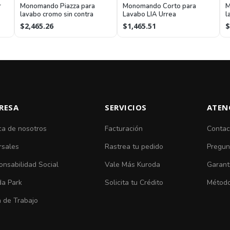
r
Monomando Piazza para
Monomando Corto para
M
lavabo cromo sin contra
Lavabo LIA Urrea
l
U
$2,465.26
$1,465.51
$
RESA
SERVICIOS
ATEN
ca de nosotros
Facturación
Contac
rsales
Rastrea tu pedido
Pregun
nsabilidad Social
Vale Más Kuroda
Garant
da Park
Solicita tu Crédito
Método
 de Trabajo