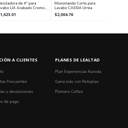
Monomand
ezcladora de 4" para
Monomando Corto para
Lavabo L
avabo LIA Acabado Cromo
Lavabo CASSIA Urrea
Cromo H
rrea
$3,319.
1,623.01
$2,004.76
CIÓN A CLIENTES
PLANES DE LEALTAD
to
Plan Experiencias Kuroda
tas Frecuentes
Gana más con Rotoplas
ías y devoluciones
Plomero Coflex
s de pago