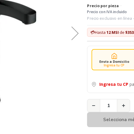
Precio por pieza
·
Precio con IVA incluido
Precio exclusivo en línea
💳
Hasta
12 MSI
de
$353
Envío a Domicilio
Ingresa tu CP
Ingresa tu CP
pa
−
+
Selecciona m