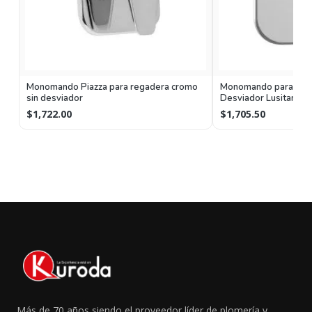
Monomando Piazza para regadera cromo
Monomando para Rega
sin desviador
Desviador Lusitania
Helvex
$1,722.00
$1,705.50
Más de 70 años siendo el proveedor líder de plomería y