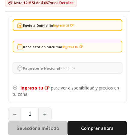
💳
Hasta
12 MSI
de
$467
/mes
Detalles
Envío a Domicilio
Ingresa tu CP
Recolecta en Sucursal
Ingresa tu CP
Paquetería Nacional
No aplica
Ingresa tu CP
para ver disponibilidad y precios en
tu zona
−
+
Selecciona método
Comprar ahora