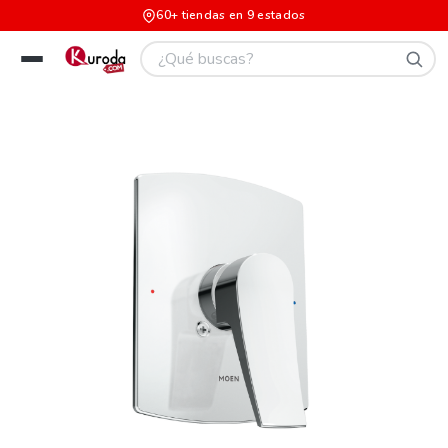
60+ tiendas en 9 estados