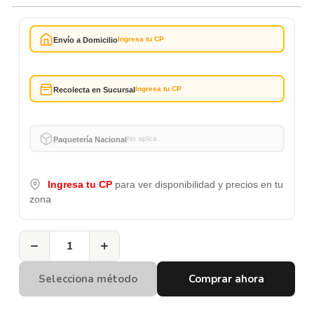
Ingresa tu CP
Envío a Domicilio
Ingresa tu CP
Recolecta en Sucursal
No aplica
Paquetería Nacional
Ingresa tu CP
para ver disponibilidad y precios en tu
zona
−
+
Selecciona método
Comprar ahora