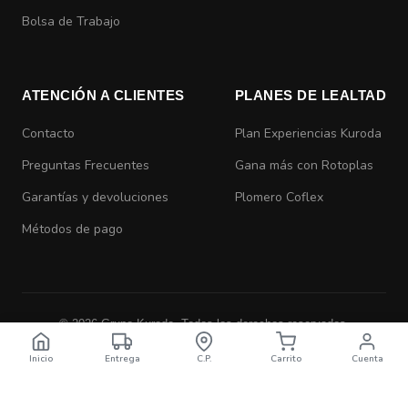
Bolsa de Trabajo
ATENCIÓN A CLIENTES
PLANES DE LEALTAD
Contacto
Plan Experiencias Kuroda
Preguntas Frecuentes
Gana más con Rotoplas
Garantías y devoluciones
Plomero Coflex
Métodos de pago
© 2026 Grupo Kuroda. Todos los derechos reservados.
Aviso de Privacidad
|
Términos y Condiciones
Inicio
Entrega
C.P.
Carrito
Cuenta