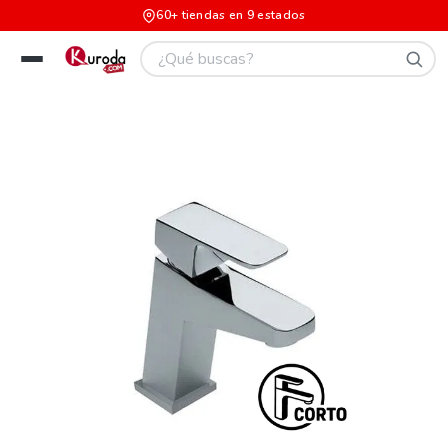
60+ tiendas en 9 estados