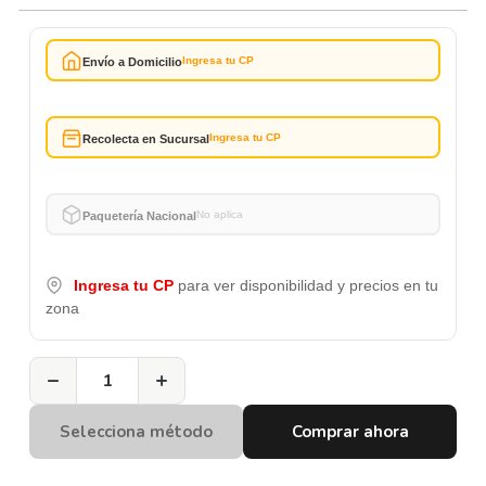
Ingresa tu CP
Envío a Domicilio
Ingresa tu CP
Recolecta en Sucursal
No aplica
Paquetería Nacional
Ingresa tu CP
para ver disponibilidad y precios en tu
zona
−
+
Selecciona método
Comprar ahora