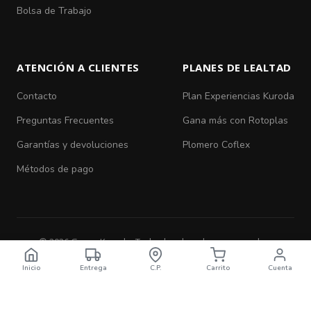
Bolsa de Trabajo
ATENCIÓN A CLIENTES
PLANES DE LEALTAD
Contacto
Plan Experiencias Kuroda
Preguntas Frecuentes
Gana más con Rotoplas
Garantías y devoluciones
Plomero Coflex
Métodos de pago
© 2026 Grupo Kuroda. Todos los derechos reservados.
Aviso de Privacidad
|
Términos y Condiciones
Inicio
Entrega
C.P.
Carrito
Cuenta