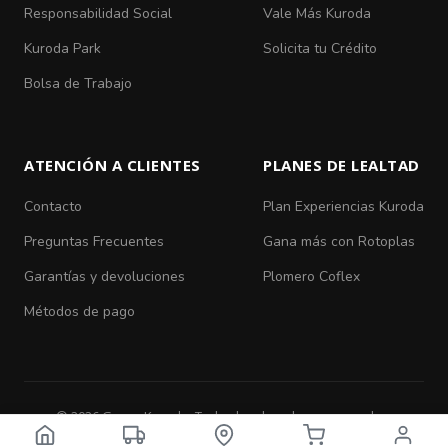
Responsabilidad Social
Vale Más Kuroda
Kuroda Park
Solicita tu Crédito
Bolsa de Trabajo
ATENCIÓN A CLIENTES
PLANES DE LEALTAD
Contacto
Plan Experiencias Kuroda
Preguntas Frecuentes
Gana más con Rotoplas
Garantías y devoluciones
Plomero Coflex
Métodos de pago
© 2026 Grupo Kuroda. Todos los derechos reservados.
Aviso de Privacidad
|
Términos y Condiciones