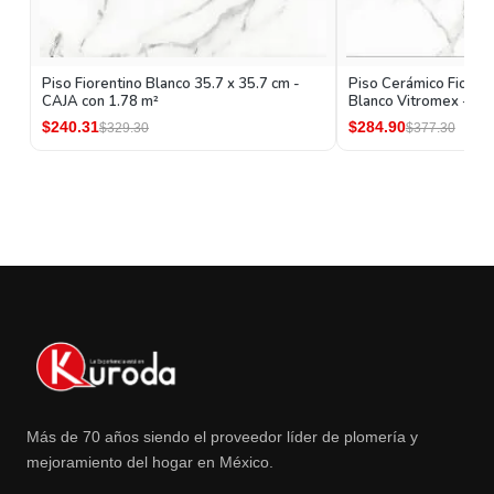
Piso Fiorentino Blanco 35.7 x 35.7 cm -
Piso Cerámico Fiorent
CAJA con 1.78 m²
Blanco Vitromex - CA
$240.31
$284.90
$329.30
$377.30
Más de 70 años siendo el proveedor líder de plomería y
mejoramiento del hogar en México.