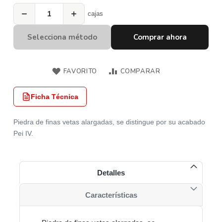
−
+
cajas
Selecciona método
Comprar ahora
FAVORITO
COMPARAR
Ficha Técnica
Piedra de finas vetas alargadas, se distingue por su acabado
Pei IV.
Detalles
Características