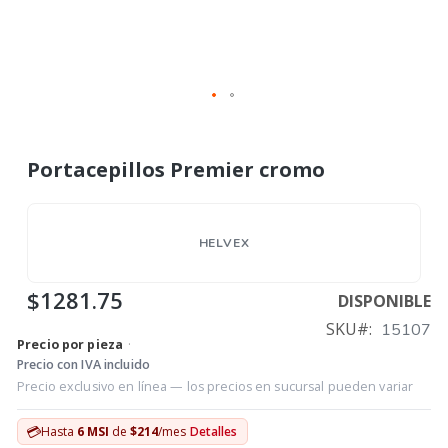
Portacepillos Premier cromo
HELVEX
$1281.75
DISPONIBLE
SKU
15107
Precio por pieza
·
Precio con IVA incluido
Precio exclusivo en línea — los precios en sucursal pueden variar
💳
Hasta
6 MSI
de
$214
/mes
Detalles