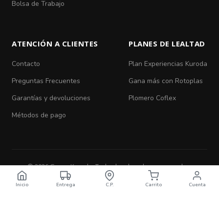
Bolsa de Trabajo
ATENCIÓN A CLIENTES
PLANES DE LEALTAD
Contacto
Plan Experiencias Kuroda
Preguntas Frecuentes
Gana más con Rotoplas
Garantías y devoluciones
Plomero Coflex
Métodos de pago
© 2026 Grupo Kuroda. Todos los derechos reservados.
Aviso de Privacidad
|
Términos y Condiciones
Inicio
Entrega
C.P.
Carrito
Cuenta