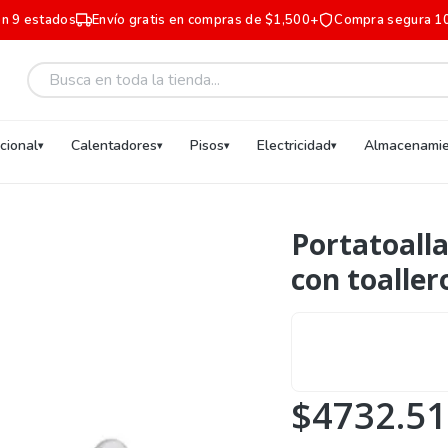
en 9 estados
Envío gratis en compras de $1,500+
Compra segura 1
ucional
Calentadores
Pisos
Electricidad
Almacenamie
Portatoall
con toaller
$4732.51