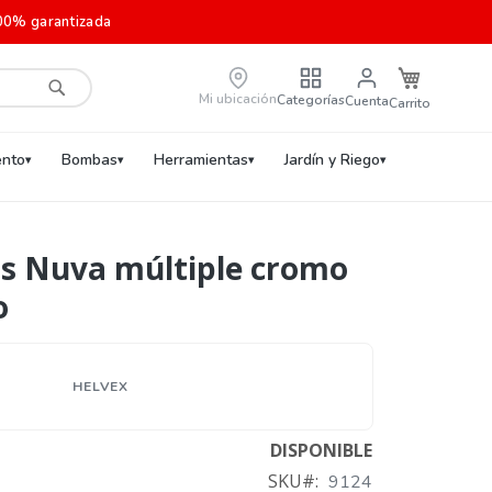
00% garantizada
Carrito de c
Mi ubicación
Categorías
Cuenta
Buscar
nto
Bombas
Herramientas
Jardín y Riego
as Nuva múltiple cromo
o
HELVEX
DISPONIBLE
SKU
9124