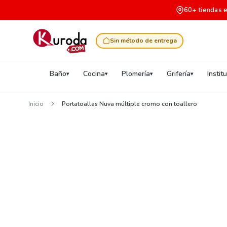
60+ tiendas 
Sin método de entrega
Baño
Cocina
Plomería
Grifería
Instit
Inicio
Portatoallas Nuva múltiple cromo con toallero