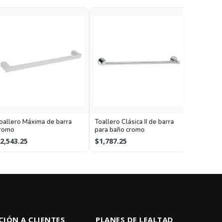
Toallero 
oallero Máxima de barra
Toallero Clásica II de barra
romo
para baño cromo
$339.00
2,543.25
$1,787.25
CIÓN A CLIENTES
PLANES DE LEALTAD