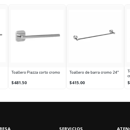
T
Toallero Piazza corto cromo
Toallero de barra cromo 24"
c
$481.50
$415.00
$
RESA
SERVICIOS
ATEN