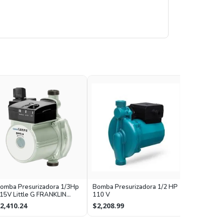
Bomba Pr
omba Presurizadora 1/3Hp
Bomba Presurizadora 1/2 HP
110 V
15V Little G FRANKLIN
110 V
LECTRIC
$1,765.
2,410.24
$2,208.99