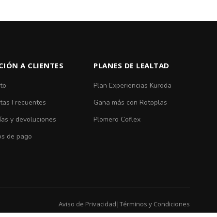
CIÓN A CLIENTES
PLANES DE LEALTAD
to
Plan Experiencias Kuroda
tas Frecuentes
Gana más con Rotoplas
ías y devoluciones
Plomero Coflex
s de pago
Aviso de Privacidad
|
Términos y Condiciones