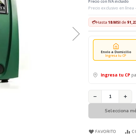
Precio con IVA incluido
Precio exclusivo en línea
💳
Hasta
18 MSI
de
$1,2
Envío a Domicilio
Ingresa tu CP
Ingresa tu CP
pa
−
+
Selecciona m
FAVORITO
C