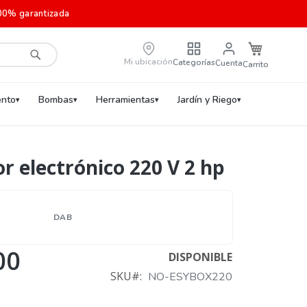
00% garantizada
Carrito de c
Mi ubicación
Categorías
Cuenta
Buscar
nto
Bombas
Herramientas
Jardín y Riego
r electrónico 220 V 2 hp
DAB
00
DISPONIBLE
SKU
NO-ESYBOX220