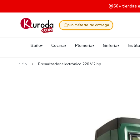
60+ tiendas 
Sin método de entrega
Baño
Cocina
Plomería
Grifería
Instit
Inicio
Presurizador electrónico 220 V 2 hp