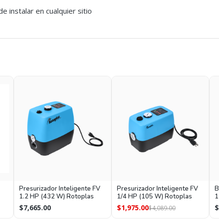
e instalar en cualquier sitio
Presurizador Inteligente FV
Presurizador Inteligente FV
B
1.2 HP (432 W) Rotoplas
1/4 HP (105 W) Rotoplas
1
E
$7,665.00
$1,975.00
$
$4,089.00