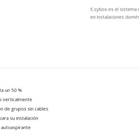
E.sybox es el sistema 
en instalaciones domés
ta un 50 %
o verticalmente
ión de grupos sin cables
ara su instalación
 autoaspirante