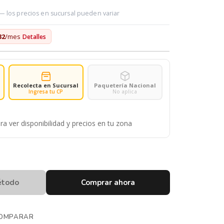
 — los precios en sucursal pueden variar
32
/mes
Detalles
Recolecta en Sucursal
Paquetería Nacional
Ingresa tu CP
No aplica
ra ver disponibilidad y precios en tu zona
étodo
Comprar ahora
OMPARAR