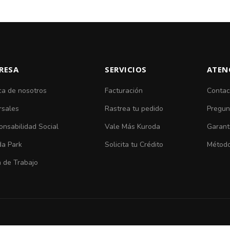
RESA
SERVICIOS
ATEN
ca de nosotros
Facturación
Contac
rsales
Rastrea tu pedido
Pregun
nsabilidad Social
Vale Más Kuroda
Garant
da Park
Solicita tu Crédito
Método
 de Trabajo