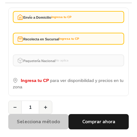
Ingresa tu CP
Envío a Domicilio
Ingresa tu CP
Recolecta en Sucursal
No aplica
Paquetería Nacional
Ingresa tu CP
para ver disponibilidad y precios en tu
zona
−
+
Selecciona método
Comprar ahora