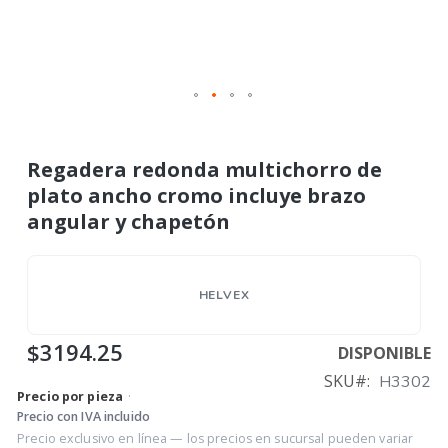
Regadera redonda multichorro de
plato ancho cromo incluye brazo
angular y chapetón
HELVEX
$3194.25
DISPONIBLE
SKU
H3302
Precio por pieza
·
Precio con IVA incluido
Precio exclusivo en línea — los precios en sucursal pueden variar