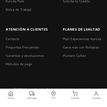
Kuroda Park
Solicita tu Crédito
Bolsa de Trabajo
ATENCIÓN A CLIENTES
PLANES DE LEALTAD
Contacto
Plan Experiencias Kuroda
Preguntas Frecuentes
Gana más con Rotoplas
Garantías y devoluciones
Plomero Coflex
Métodos de pago
© 2026 Grupo Kuroda. Todos los derechos reservados.
Aviso de Privacidad
|
Términos y Condiciones
Inicio
Entrega
C.P.
Carrito
Cuenta