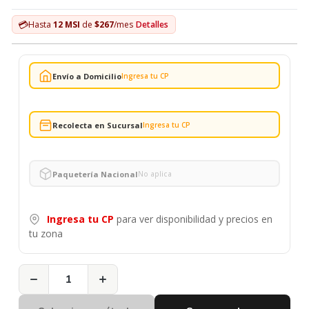
💳
Hasta
12 MSI
de
$267
/mes
Detalles
Envío a Domicilio
Ingresa tu CP
Recolecta en Sucursal
Ingresa tu CP
Paquetería Nacional
No aplica
Ingresa tu CP
para ver disponibilidad y precios en
tu zona
−
+