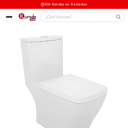
60+ tiendas en 9 estados