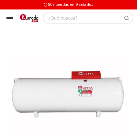
60+ tiendas en 9 estados