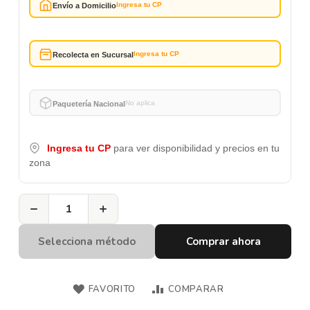
Ingresa tu CP
Envío a Domicilio
Ingresa tu CP
Recolecta en Sucursal
No aplica
Paquetería Nacional
Ingresa tu CP
para ver disponibilidad y precios en tu
zona
−
+
Selecciona método
Comprar ahora
FAVORITO
COMPARAR