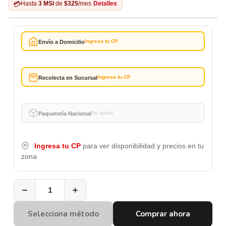
💳
Hasta
3 MSI
de
$325
/mes
Detalles
Ingresa tu CP
Envío a Domicilio
Ingresa tu CP
Recolecta en Sucursal
No aplica
Paquetería Nacional
Ingresa tu CP
para ver disponibilidad y precios en tu
zona
−
+
Selecciona método
Comprar ahora