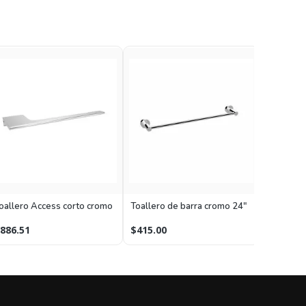
Toallero 
oallero Access corto cromo
Toallero de barra cromo 24"
cromo
$1,070.
886.51
$415.00