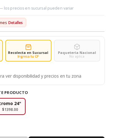
 — los precios en sucursal pueden variar
/mes
Detalles
Recolecta en Sucursal
Paquetería Nacional
Ingresa tu CP
No aplica
ra ver disponibilidad y precios en tu zona
STE PRODUCTO
cromo 24"
$1398.00