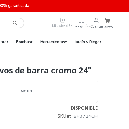
00% garantizada
Carrito de c
Mi ubicación
Categorías
Cuenta
Buscar
nto
Bombas
Herramientas
Jardín y Riego
yvos de barra cromo 24"
MOEN
DISPONIBLE
SKU
BP3724CH