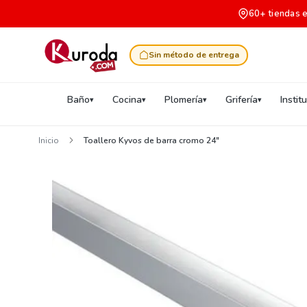
60+ tiendas 
Sin método de entrega
Baño
Cocina
Plomería
Grifería
Instit
Inicio
Toallero Kyvos de barra cromo 24"