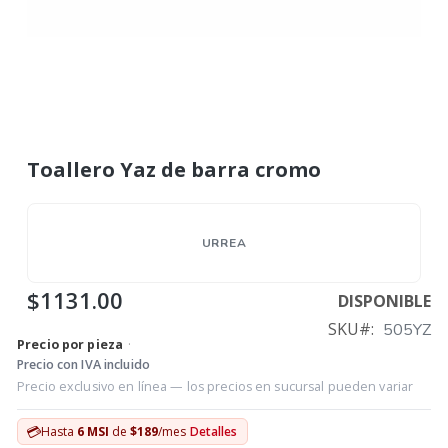
Toallero Yaz de barra cromo
URREA
$1131.00
DISPONIBLE
SKU
505YZ
Precio por pieza
·
Precio con IVA incluido
Precio exclusivo en línea — los precios en sucursal pueden variar
💳
Hasta
6 MSI
de
$189
/mes
Detalles