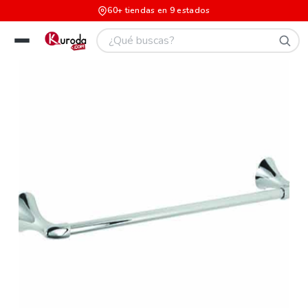
60+ tiendas en 9 estados