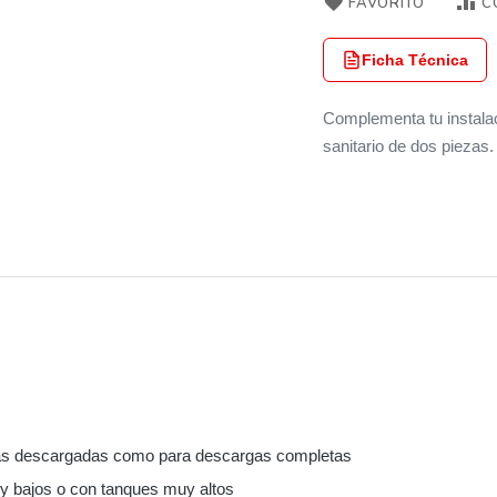
FAVORITO
C
Ficha Técnica
Complementa tu instalac
sanitario de dos piezas.
ias descargadas como para descargas completas
y bajos o con tanques muy altos