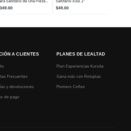
ara Sanitario de Una Pieza
Sanitario Azul 2"
on Descarga de 50 mm (2")
$183.00
349.00
$49.00
CIÓN A CLIENTES
PLANES DE LEALTAD
to
Plan Experiencias Kuroda
tas Frecuentes
Gana más con Rotoplas
ías y devoluciones
Plomero Coflex
s de pago