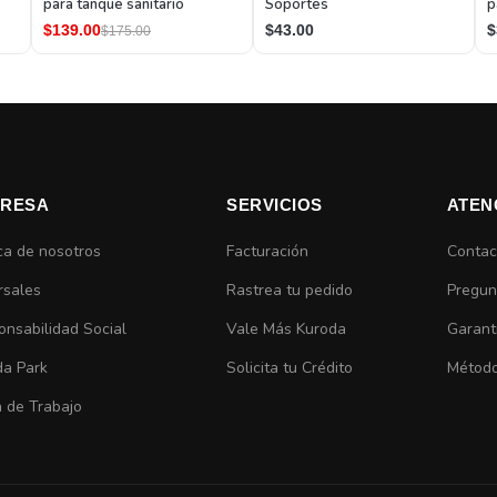
para tanque sanitario
Soportes
p
c
$139.00
$43.00
$
$175.00
RESA
SERVICIOS
ATEN
ca de nosotros
Facturación
Contac
rsales
Rastrea tu pedido
Pregun
nsabilidad Social
Vale Más Kuroda
Garant
da Park
Solicita tu Crédito
Método
 de Trabajo