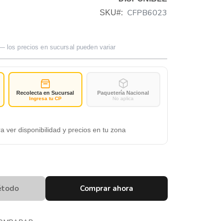
CFPB6023
SKU
— los precios en sucursal pueden variar
Recolecta en Sucursal
Paquetería Nacional
Ingresa tu CP
No aplica
a ver disponibilidad y precios en tu zona
étodo
Comprar ahora