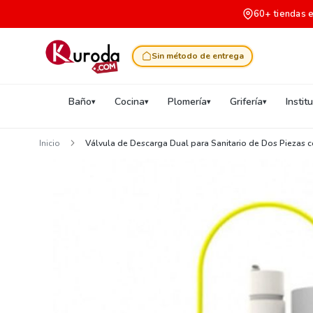
60+ tiendas 
Sin método de entrega
Baño
Cocina
Plomería
Grifería
Instit
Inicio
Válvula de Descarga Dual para Sanitario de Dos Piezas 