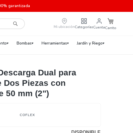
00% garantizada
Carrito de c
Mi ubicación
Categorías
Cuenta
Buscar
nto
Bombas
Herramientas
Jardín y Riego
 Descarga Dual para
e Dos Piezas con
e 50 mm (2")
COFLEX
DISPONIBLE