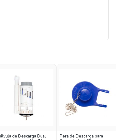
Válvula 
álvula de Descarga Dual
Pera de Descarga para