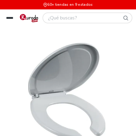
60+ tiendas en 9 estados