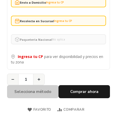
Envío a Domicilio
Ingresa tu CP
Recolecta en Sucursal
Ingresa tu CP
Paquetería Nacional
No aplica
Ingresa tu CP
para ver disponibilidad y precios en
tu zona
−
+
Selecciona método
Comprar ahora
FAVORITO
COMPARAR