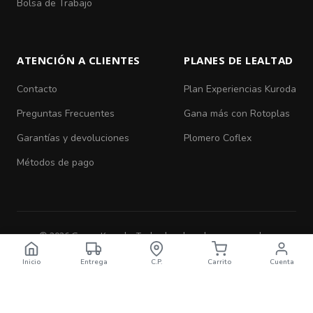
Bolsa de Trabajo
ATENCIÓN A CLIENTES
PLANES DE LEALTAD
Contacto
Plan Experiencias Kuroda
Preguntas Frecuentes
Gana más con Rotoplas
Garantías y devoluciones
Plomero Coflex
Métodos de pago
© 2026 Grupo Kuroda. Todos los derechos reservados.
Aviso de Privacidad
|
Términos y Condiciones
Inicio
Entrega
C.P.
Carrito
Cuenta