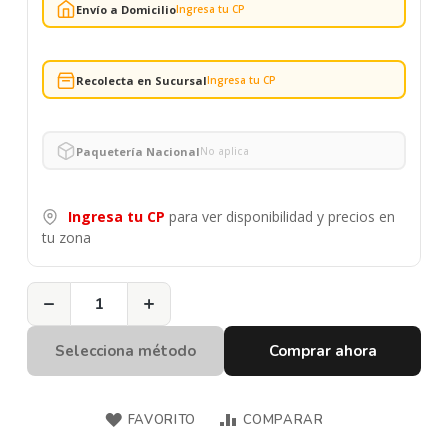
Envío a Domicilio
Ingresa tu CP
Recolecta en Sucursal
Ingresa tu CP
Paquetería Nacional
No aplica
Ingresa tu CP
para ver disponibilidad y precios en
tu zona
−
+
Selecciona método
Comprar ahora
FAVORITO
COMPARAR