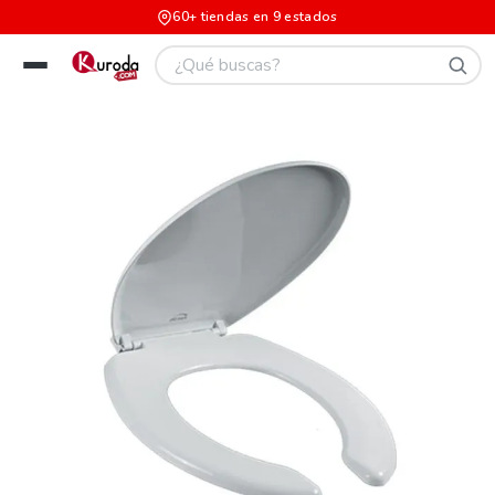
60+ tiendas en 9 estados