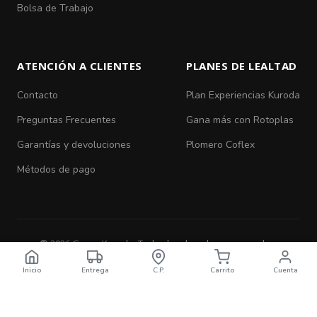
Bolsa de Trabajo
ATENCIÓN A CLIENTES
PLANES DE LEALTAD
Contacto
Plan Experiencias Kuroda
Preguntas Frecuentes
Gana más con Rotoplas
Garantías y devoluciones
Plomero Coflex
Métodos de pago
© 2026 Grupo Kuroda. Todos los derechos reservados.
Aviso de Privacidad
|
Términos y Condiciones
Inicio
Entrega
C.P.
Carrito
Cuenta