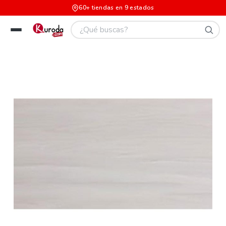
60+ tiendas en 9 estados