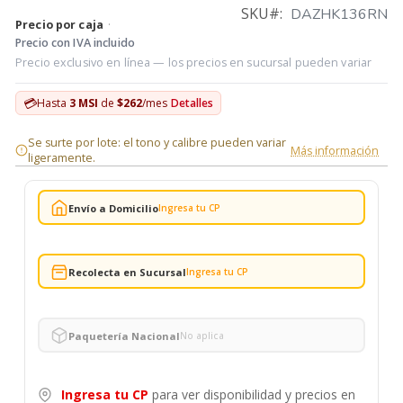
SKU
DAZHK136RN
Precio por caja
·
Precio con IVA incluido
Precio exclusivo en línea — los precios en sucursal pueden variar
💳
Hasta
3 MSI
de
$262
/mes
Detalles
Se surte por lote: el tono y calibre pueden variar
Más información
ligeramente.
Envío a Domicilio
Ingresa tu CP
Recolecta en Sucursal
Ingresa tu CP
Paquetería Nacional
No aplica
Ingresa tu CP
para ver disponibilidad y precios en