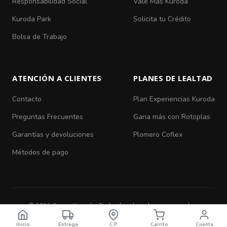
Responsabilidad Social
Vale Más Kuroda
Kuroda Park
Solicita tu Crédito
Bolsa de Trabajo
ATENCIÓN A CLIENTES
PLANES DE LEALTAD
Contacto
Plan Experiencias Kuroda
Preguntas Frecuentes
Gana más con Rotoplas
Garantías y devoluciones
Plomero Coflex
Métodos de pago
© 2026 Grupo Kuroda. Todos los derechos reservados.
Aviso de Privacidad
|
Términos y Condiciones
Inicio
Entrega
C.P.
Carrito
Cuenta