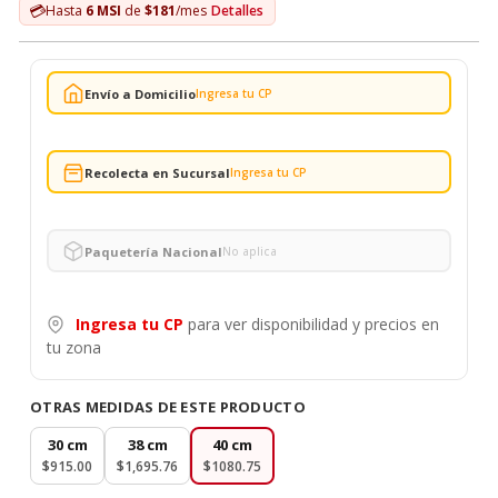
💳
Hasta
6 MSI
de
$181
/mes
Detalles
Envío a Domicilio
Ingresa tu CP
Recolecta en Sucursal
Ingresa tu CP
Paquetería Nacional
No aplica
Ingresa tu CP
para ver disponibilidad y precios en
tu zona
OTRAS MEDIDAS DE ESTE PRODUCTO
30 cm
38 cm
40 cm
$915.00
$1,695.76
$1080.75