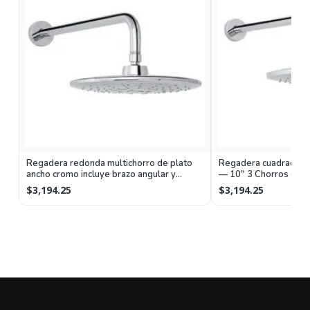
Regadera redonda multichorro de plato
Regadera cuadrada de
ancho cromo incluye brazo angular y
— 10" 3 Chorros con 
chapetón
$3,194.25
$3,194.25