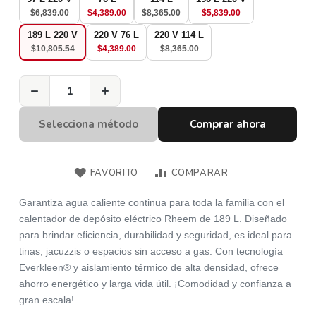
Precio
Precio
$6,839.00
$4,389.00
$8,365.00
$5,839.00
Especial
Especial
189 L 220 V
220 V 76 L
220 V 114 L
Precio
$10,805.54
$4,389.00
$8,365.00
Especial
−
+
Selecciona método
Comprar ahora
FAVORITO
COMPARAR
Garantiza agua caliente continua para toda la familia con el
calentador de depósito eléctrico Rheem de 189 L. Diseñado
para brindar eficiencia, durabilidad y seguridad, es ideal para
tinas, jacuzzis o espacios sin acceso a gas. Con tecnología
Everkleen® y aislamiento térmico de alta densidad, ofrece
ahorro energético y larga vida útil. ¡Comodidad y confianza a
gran escala!