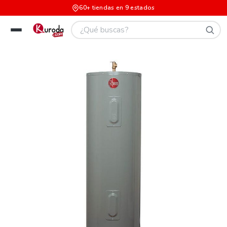
60+ tiendas en 9 estados