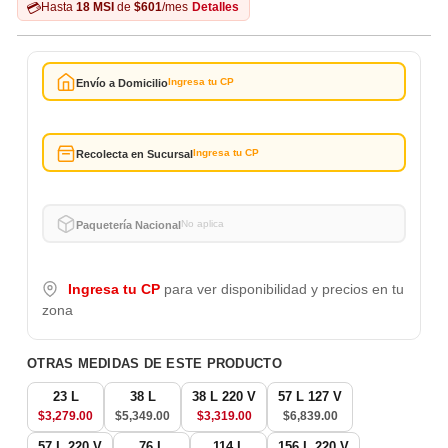
💳
Hasta
18 MSI
de
$601
/mes
Detalles
Ingresa tu CP
Envío a Domicilio
Ingresa tu CP
Recolecta en Sucursal
No aplica
Paquetería Nacional
Ingresa tu CP
para ver disponibilidad y precios en tu
zona
OTRAS MEDIDAS DE ESTE PRODUCTO
23 L
38 L
38 L 220 V
57 L 127 V
Precio
Precio
$3,279.00
$5,349.00
$3,319.00
$6,839.00
Especial
Especial
57 L 220 V
76 L
114 L
156 L 220 V