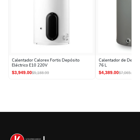
Calentador Calorex Fortis Depósito
Calentador de Depósi
Eléctrico E10 220V
76 L
$3,949.00
$4,389.00
$5,188.99
$7,065.00